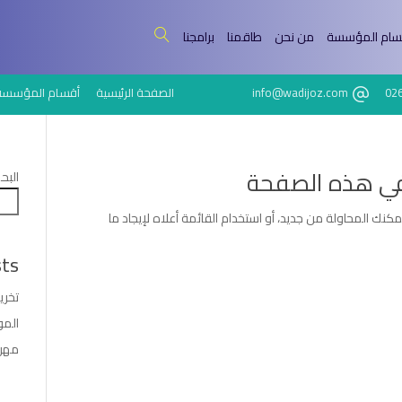
سام المؤسسة
من نحن
طاقمنا
برامجنا
02
info@wadijoz.com
الصفحة الرئيسية
أقسام المؤسسة
في هذه الصفحة
البح
يمكنك المحاولة من جديد، أو استخدام القائمة أعلاه لإيجاد ما
ts
تخري
المول
مهرج