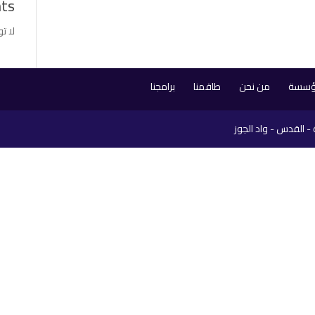
ts
لا ت
مؤسسة
من نحن
طاقمنا
برامجنا
- القدس - واد الجوز